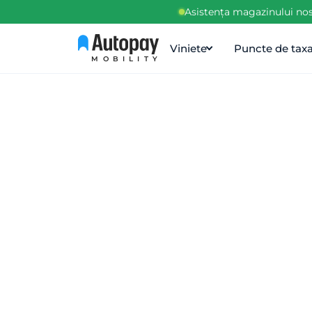
Asistența magazinului nos
Viniete
Puncte de tax
MOBILITY