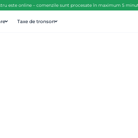
tru este online – comenzile sunt procesate în maximum 5 minute d
are
Taxe de tronson