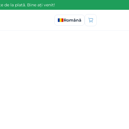
e la plată. Bine ați venit!
Selectați limba
Română