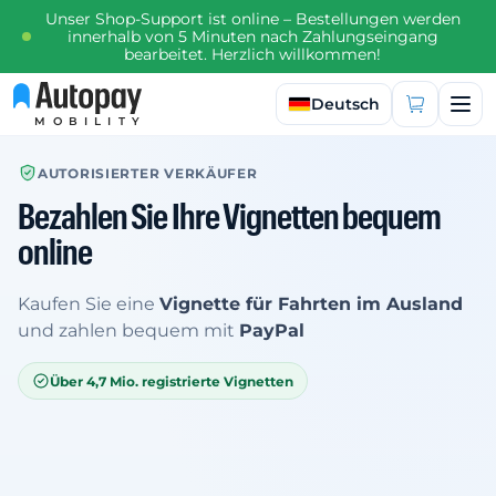
Unser Shop-Support ist online – Bestellungen werden
innerhalb von 5 Minuten nach Zahlungseingang
bearbeitet. Herzlich willkommen!
Sprache auswählen
Deutsch
MOBILITY
AUTORISIERTER VERKÄUFER
Bezahlen Sie Ihre Vignetten bequem
online
Kaufen Sie eine
Vignette für Fahrten im Ausland
und zahlen bequem mit
PayPal
Über 4,7 Mio. registrierte Vignetten