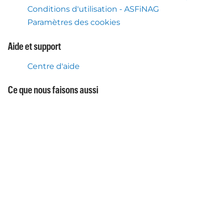
Conditions d'utilisation - ASFiNAG
Paramètres des cookies
Aide et support
Centre d'aide
Ce que nous faisons aussi
Service Flex Toll Autriche
Application mobile Autopay
À propos de nous
À propos d'Autopay Mobility
Téléchargement de l'application