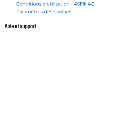
Conditions d'utilisation - ASFiNAG
Paramètres des cookies
Aide et support
Centre d'aide
Ce que nous faisons aussi
Service Flex Toll Autriche
Application mobile Autopay
À propos de nous
À propos d'Autopay Mobility
Téléchargement de l'application