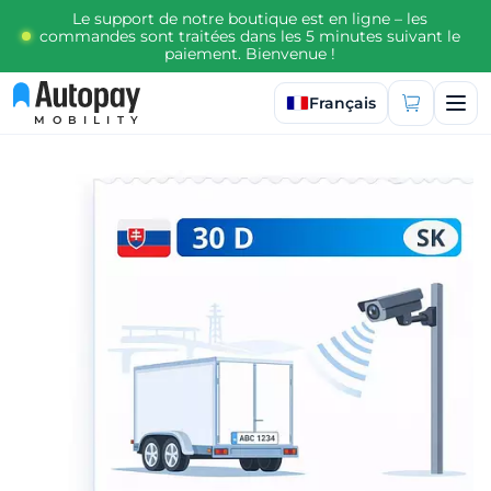
Le support de notre boutique est en ligne – les
commandes sont traitées dans les 5 minutes suivant le
paiement. Bienvenue !
Sélectionner la langue
Français
MOBILITY