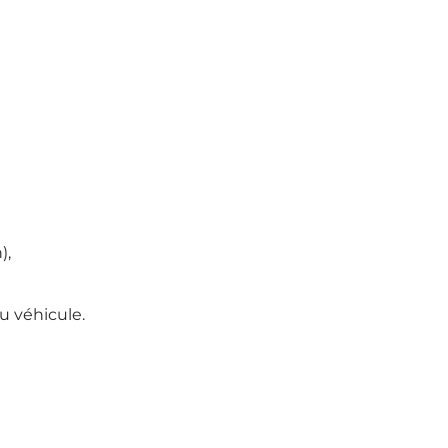
),
u véhicule.