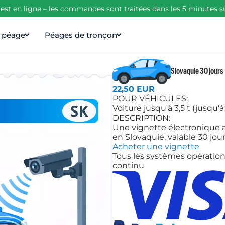
est en ligne – les commandes sont traitées dans les 5 minutes s
e péage
Péages de tronçon
Slovaquie 30 jours
22,50 EUR
POUR VÉHICULES:
Voiture jusqu'à 3,5 t (jusqu'
DESCRIPTION:
Une vignette électronique au
en Slovaquie, valable 30 jour
Acheter une vignette
Tous les systèmes opération
continu