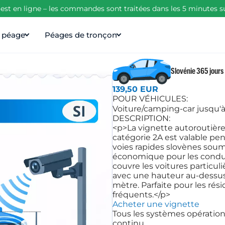
est en ligne – les commandes sont traitées dans les 5 minutes s
e péage
Péages de tronçon
Slovénie 365 jours
139,50 EUR
POUR VÉHICULES:
Voiture/camping-car jusqu'à 
DESCRIPTION:
<p>La vignette autoroutière
catégorie 2A est valable pe
voies rapides slovènes soum
économique pour les conduc
couvre les voitures particul
avec une hauteur au-dessus 
mètre. Parfaite pour les rési
fréquents.</p>
Acheter une vignette
Tous les systèmes opération
continu