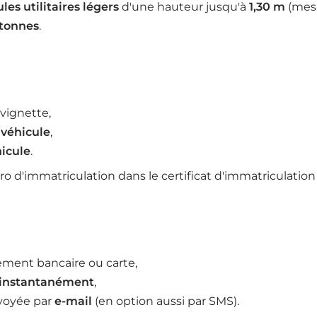
les utilitaires légers
d'une hauteur jusqu'à
1,30 m
(mesu
 tonnes
.
 vignette,
véhicule
,
icule
.
d'immatriculation dans le certificat d'immatriculation
rement bancaire ou carte,
 instantanément
,
nvoyée par
e-mail
(en option aussi par SMS).