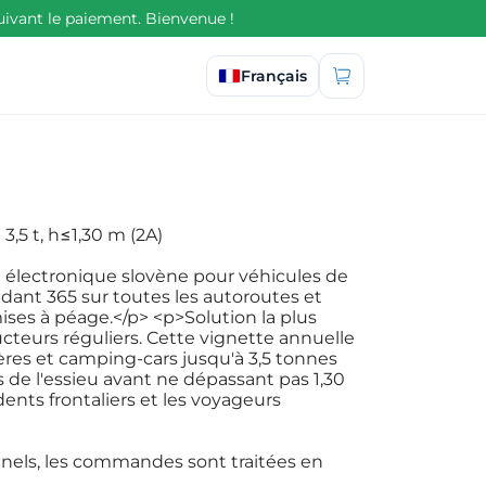
uivant le paiement. Bienvenue !
Sélectionner la langue
Français
3,5 t, h≤1,30 m (2A)
 électronique slovène pour véhicules de
ndant 365 sur toutes les autoroutes et
ises à péage.</p> <p>Solution la plus
teurs réguliers. Cette vignette annuelle
ières et camping-cars jusqu'à 3,5 tonnes
de l'essieu avant ne dépassant pas 1,30
dents frontaliers et les voyageurs
nels, les commandes sont traitées en