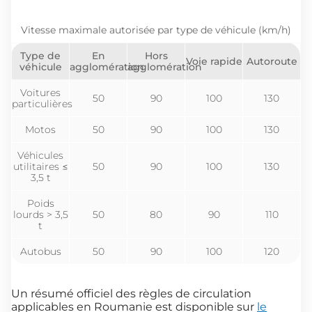
Vitesse maximale autorisée par type de véhicule (km/h)
Type de
En
Hors
Voie rapide
Autoroute
véhicule
agglomération
agglomération
Voitures
50
90
100
130
particulières
Motos
50
90
100
130
Véhicules
utilitaires ≤
50
90
100
130
3,5 t
Poids
lourds > 3,5
50
80
90
110
t
Autobus
50
90
100
120
Un résumé officiel des règles de circulation
applicables en Roumanie est disponible sur
le