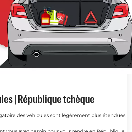
les | République tchèque
gatoire des véhicules sont légèrement plus étendues
nt vous avez besoin pour vous rendre en République