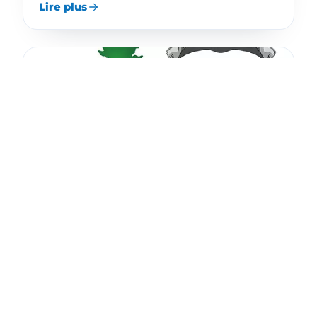
Lire plus
Italie en voiture 2026 – équipement obligatoire et
documents
Vous traversez l’Italie en voiture ? Consultez la
liste de l’équipement obligatoire, des
documents et des principales règles de
circulation.
Lire plus