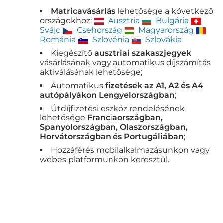
Matricavásárlás
lehetősége a következő
országokhoz:
Ausztria
Bulgária
Svájc
Csehország
Magyarország
Románia
Szlovénia
Szlovákia
Kiegészítő
ausztriai szakaszjegyek
vásárlásának vagy automatikus díjszámítás
aktiválásának lehetősége;
Automatikus
fizetések az A1, A2 és A4
autópályákon Lengyelországban
;
Útdíjfizetési eszköz rendelésének
lehetősége
Franciaországban,
Spanyolországban, Olaszországban,
Horvátországban és Portugáliában
;
Hozzáférés mobilalkalmazásunkon vagy
webes platformunkon keresztül.