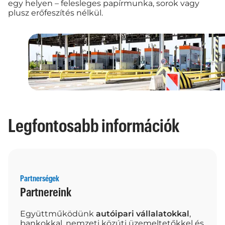
egy helyen – felesleges papírmunka, sorok vagy
plusz erőfeszítés nélkül.
Legfontosabb információk
Partnerségek
Partnereink
Együttműködünk
autóipari vállalatokkal
,
bankokkal, nemzeti közúti üzemeltetőkkel és