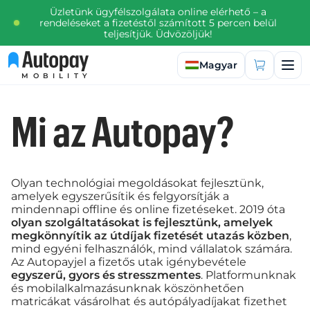
Üzletünk ügyfélszolgálata online elérhető – a
rendeléseket a fizetéstől számított 5 percen belül
teljesítjük. Üdvözöljük!
Válasszon nyelvet
Magyar
MOBILITY
Mi az Autopay?
Olyan technológiai megoldásokat fejlesztünk,
amelyek egyszerűsítik és felgyorsítják a
mindennapi offline és online fizetéseket. 2019 óta
olyan szolgáltatásokat is fejlesztünk, amelyek
megkönnyítik az útdíjak fizetését utazás közben
,
mind egyéni felhasználók, mind vállalatok számára.
Az Autopayjel a fizetős utak igénybevétele
egyszerű, gyors és stresszmentes
. Platformunknak
és mobilalkalmazásunknak köszönhetően
matricákat vásárolhat és autópályadíjakat fizethet