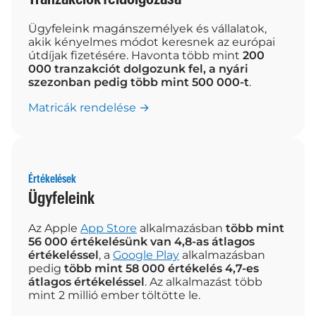
Ügyfeleink magánszemélyek és vállalatok,
akik kényelmes módot keresnek az európai
útdíjak fizetésére. Havonta több mint
200
000 tranzakciót dolgozunk fel, a nyári
szezonban pedig több mint 500 000-t
.
Matricák rendelése →
Értékelések
Ügyfeleink
Az Apple
App Store
alkalmazásban
több mint
56 000 értékelésünk van 4,8-as átlagos
értékeléssel
, a
Google Play
alkalmazásban
pedig
több mint 58 000 értékelés 4,7-es
átlagos értékeléssel
. Az alkalmazást több
mint 2 millió ember töltötte le.