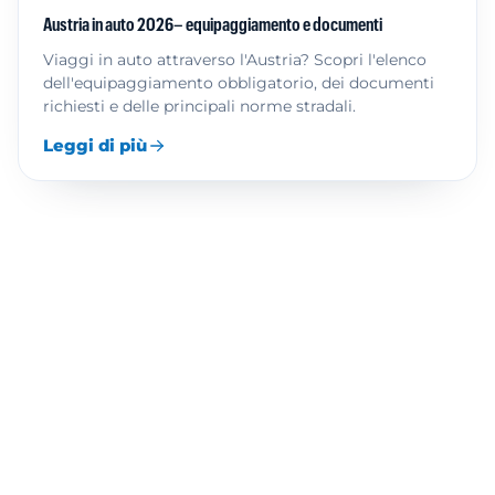
Austria in auto 2026– equipaggiamento e documenti
Viaggi in auto attraverso l'Austria? Scopri l'elenco
dell'equipaggiamento obbligatorio, dei documenti
richiesti e delle principali norme stradali.
Leggi di più
Altri articoli
Informazioni per il conducente
Pedaggio stradale in Europao
Conoscenza e consiglio
Acquisto di vignette