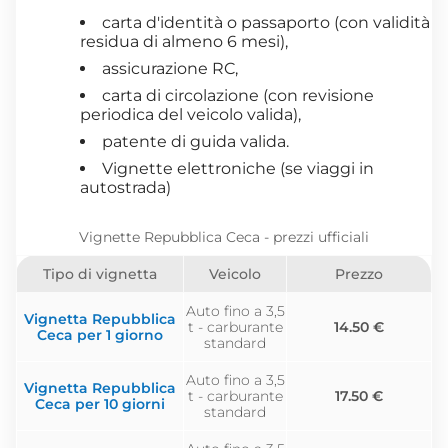
carta d'identità o passaporto (con validità
residua di almeno 6 mesi),
assicurazione RC,
carta di circolazione (con revisione
periodica del veicolo valida),
patente di guida valida.
Vignette elettroniche (se viaggi in
autostrada)
Vignette Repubblica Ceca - prezzi ufficiali
Tipo di vignetta
Veicolo
Prezzo
Auto fino a 3,5
Vignetta Repubblica
t - carburante
14.50 €
Ceca per 1 giorno
standard
Auto fino a 3,5
Vignetta Repubblica
t - carburante
17.50 €
Ceca per 10 giorni
standard