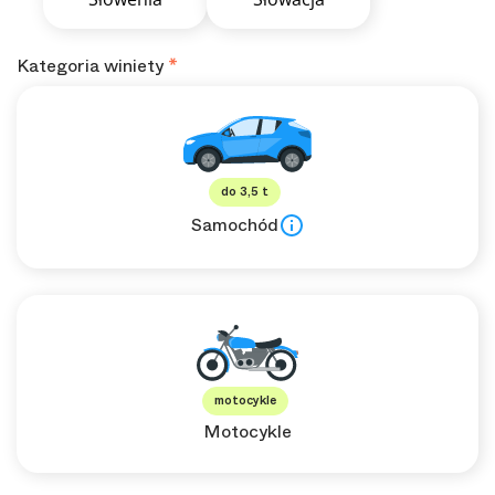
Kategoria winiety
do 3,5 t
Samochód
motocykle
Motocykle