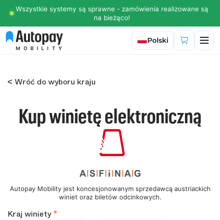
Wszystkie systemy są sprawne - zamówienia realizowane są
na bieżąco!
Wybierz język
Polski
MOBILITY
< Wróć do wyboru kraju
Kup winietę elektroniczną
Autopay Mobility jest koncesjonowanym sprzedawcą austriackich
winiet oraz biletów odcinkowych.
Kraj winiety