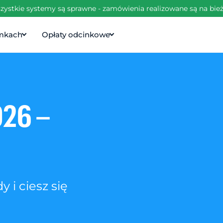
zystkie systemy są sprawne - zamówienia realizowane są na bie
amkach
Opłaty odcinkowe
026 –
 i ciesz się