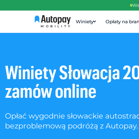
Ws
Winiety
Opłaty na br
MOBILITY
Winiety Słowacja 2
zamów online
Opłać wygodnie słowackie autostrady
bezproblemową podróżą z Autopay.