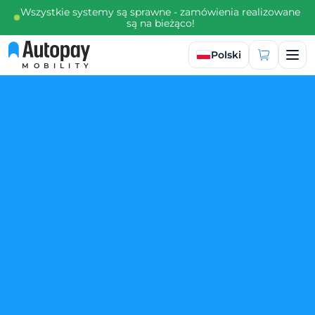
Wszystkie systemy są sprawne - zamówienia realizowane
są na bieżąco!
Wybierz język
Polski
MOBILITY