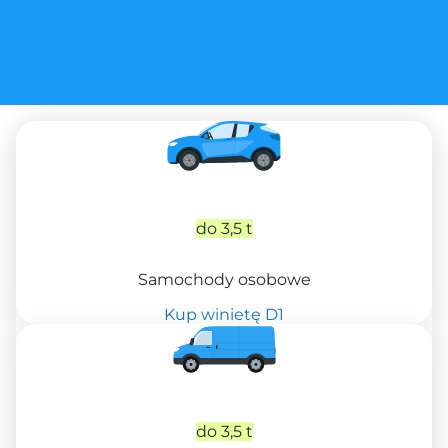
do 3,5 t
Samochody osobowe
Kup winietę D1
do 3,5 t