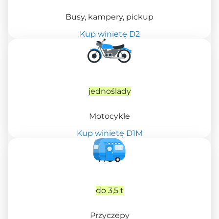
Busy, kampery, pickup
Kup winietę D2
jednoślady
Motocykle
Kup winietę D1M
do 3,5 t
Przyczepy