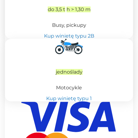
do 3,5 t
h > 1,30 m
Busy, pickupy
Kup winietę typu 2B
jednoślady
Motocykle
Kup winietę typu 1