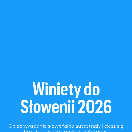
Winiety do
Słowenii 2026
Opłać wygodnie słoweńskie autostrady i ciesz się
bezproblemową podróżą z Autopay.