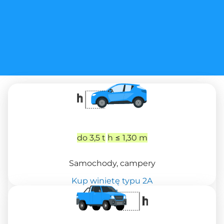
do 3,5 t
h ≤ 1,30 m
Samochody, campery
Kup winietę typu 2A