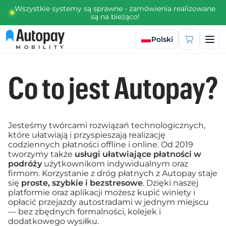
Wszystkie systemy są sprawne - zamówienia realizowane
są na bieżąco!
Wybierz język
Polski
MOBILITY
Co to jest Autopay?
Jesteśmy twórcami rozwiązań technologicznych,
które ułatwiają i przyspieszają realizację
codziennych płatności offline i online. Od 2019
tworzymy także
usługi ułatwiające płatności w
podróży
użytkownikom indywidualnym oraz
firmom. Korzystanie z dróg płatnych z Autopay staje
się
proste, szybkie i bezstresowe
. Dzięki naszej
platformie oraz aplikacji możesz kupić winiety i
opłacić przejazdy autostradami w jednym miejscu
— bez zbędnych formalności, kolejek i
dodatkowego wysiłku.