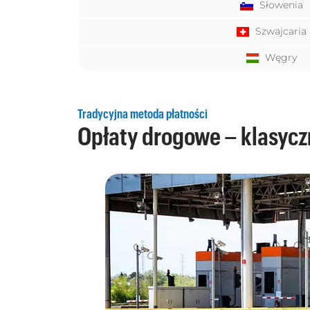
Słowenia
Szwajcaria
Węgry
Tradycyjna metoda płatności
Opłaty drogowe – klasyc