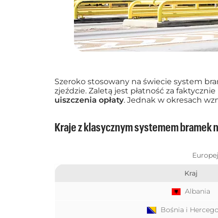
Szeroko stosowany na świecie system brame
zjeździe. Zaletą jest płatność za faktycz
uiszczenia opłaty
. Jednak w okresach wz
Kraje z klasycznym systemem bramek n
Europej
Kraj
Albania
Bośnia i Herceg