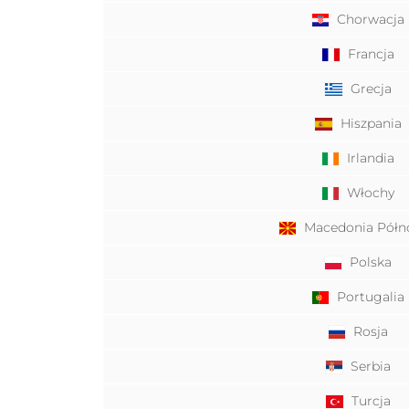
Chorwacja
Francja
Grecja
Hiszpania
Irlandia
Włochy
Macedonia Półn
Polska
Portugalia
Rosja
Serbia
Turcja