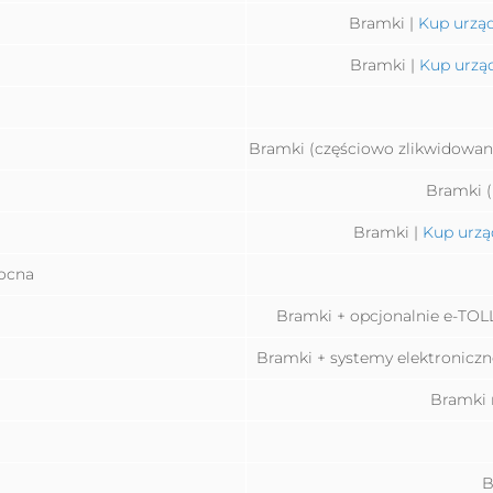
Bramki |
Kup urząd
Bramki |
Kup urzą
Bramki (częściowo zlikwidowan
Bramki (
Bramki |
Kup urzą
ocna
Bramki + opcjonalnie e-TO
Bramki + systemy elektroniczn
Bramki 
B