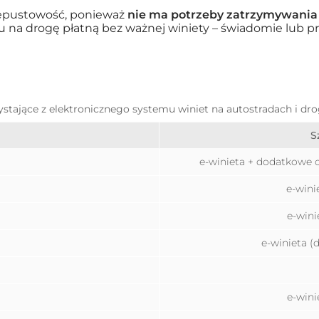
zepustowość, ponieważ
nie ma potrzeby zatrzymywania
 na drogę płatną bez ważnej winiety – świadomie lub p
zystające z elektronicznego systemu winiet na autostradach i dr
S
e-winieta + dodatkowe o
e-wini
e-wini
e-winieta (
e-wini