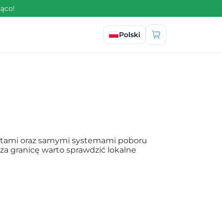
żąco!
Wybierz język
Polski
płatami oraz samymi systemami poboru
a granicę warto sprawdzić lokalne