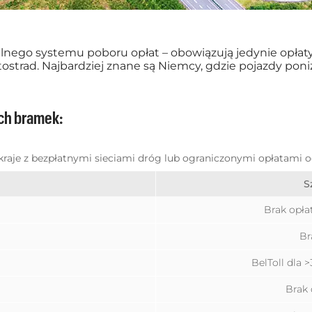
ralnego systemu poboru opłat – obowiązują jedynie opł
tostrad. Najbardziej znane są Niemcy, gdzie pojazdy pon
ych bramek:
 kraje z bezpłatnymi sieciami dróg lub ograniczonymi opłatami 
S
Brak opłat
Br
BelToll dla 
Brak 