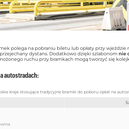
k polega na pobraniu biletu lub opłaty przy wjeździe na
nie przejechany dystans. Dodatkowo dzięki szlabonom
nie 
możonego ruchu przy bramkach mogą tworzyć się kolejki
a autostradach:
skie kraje stosujące tradycyjne bramki do poboru opłat na autos
S
owina