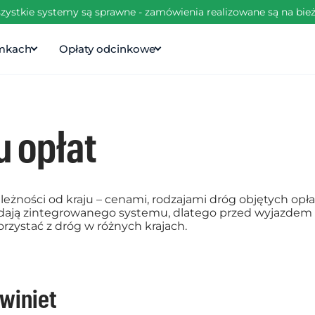
zystkie systemy są sprawne - zamówienia realizowane są na bie
amkach
Opłaty odcinkowe
 opłat
ależności od kraju – cenami, rodzajami dróg objętych o
adają zintegrowanego systemu, dlatego przed wyjazdem z
rzystać z dróg w różnych krajach.
winiet