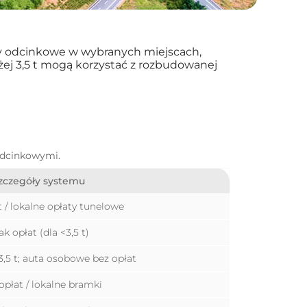
aty odcinkowe w wybranych miejscach,
iżej 3,5 t mogą korzystać z rozbudowanej
odcinkowymi.
zczegóły systemu
 / lokalne opłaty tunelowe
ak opłat (dla <3,5 t)
>3,5 t; auta osobowe bez opłat
opłat / lokalne bramki