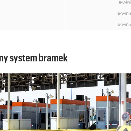
e-wini
e-wini
e-wini
zny system bramek