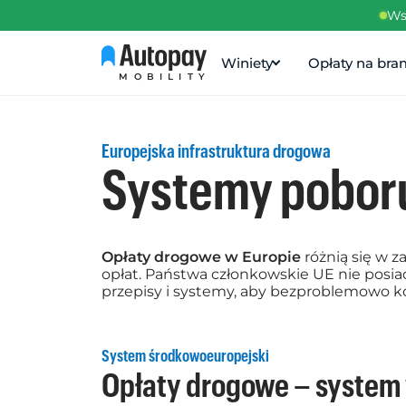
Ws
Winiety
Opłaty na br
MOBILITY
Europejska infrastruktura drogowa
Systemy poboru
Opłaty drogowe w Europie
różnią się w z
opłat. Państwa członkowskie UE nie posi
przepisy i systemy, aby bezproblemowo ko
System środkowoeuropejski
Opłaty drogowe – system 