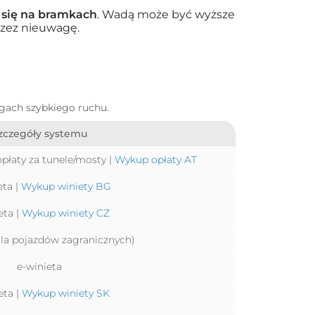
 się na bramkach
. Wadą może być wyższe
rzez nieuwagę.
ogach szybkiego ruchu.
zczegóły systemu
płaty za tunele/mosty |
Wykup opłaty AT
eta |
Wykup winiety BG
eta |
Wykup winiety CZ
dla pojazdów zagranicznych)
e-winieta
eta |
Wykup winiety SK