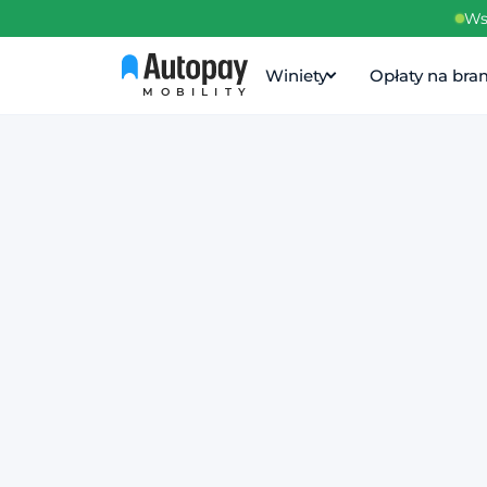
Ws
Winiety
Opłaty na br
MOBILITY