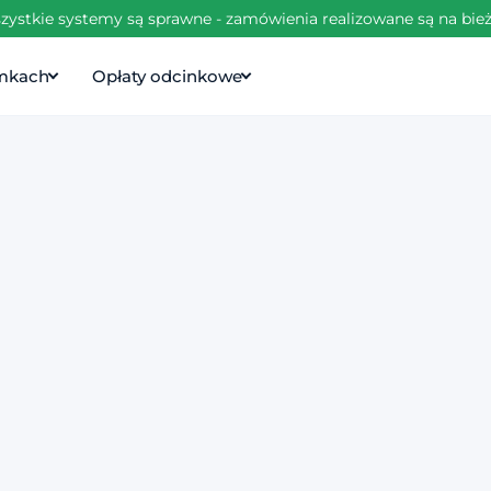
zystkie systemy są sprawne - zamówienia realizowane są na bie
amkach
Opłaty odcinkowe