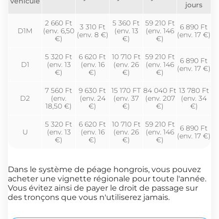
véhicule
jours
2 660 Ft
5 360 Ft
59 210 Ft
3 310 Ft
6 890 Ft
D1M
(env. 6,50
(env. 13
(env. 146
(env. 8 €)
(env. 17 €)
€)
€)
€)
5 320 Ft
6 620 Ft
10 710 Ft
59 210 Ft
6 890 Ft
D1
(env. 13
(env. 16
(env. 26
(env. 146
(env. 17 €)
€)
€)
€)
€)
7 560 Ft
9 630 Ft
15 170 FT
84 040 Ft
13 780 Ft
D2
(env.
(env. 24
(env. 37
(env. 207
(env. 34
18,50 €)
€)
€)
€)
€)
5 320 Ft
6 620 Ft
10 710 Ft
59 210 Ft
6 890 Ft
U
(env. 13
(env. 16
(env. 26
(env. 146
(env. 17 €)
€)
€)
€)
€)
Dans le système de péage hongrois, vous pouvez
acheter une vignette régionale pour toute l'année.
Vous évitez ainsi de payer le droit de passage sur
des tronçons que vous n'utiliserez jamais.