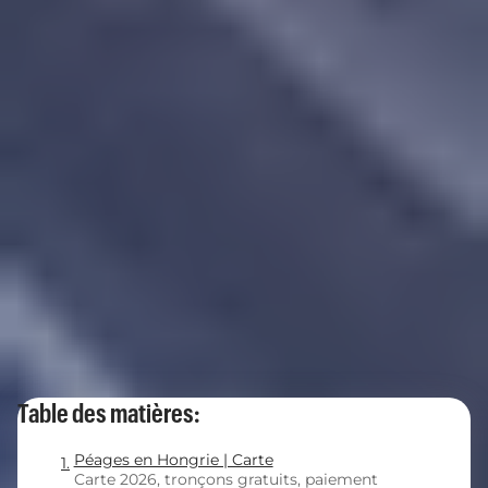
Table des matières:
Péages en Hongrie | Carte
Carte 2026, tronçons gratuits, paiement