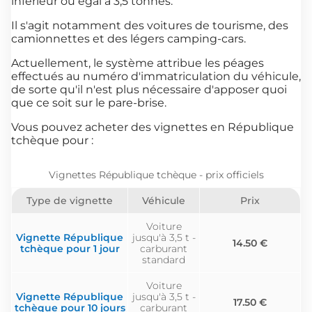
inférieur ou égal à 3,5 tonnes.
Il s'agit notamment des voitures de tourisme, des
camionnettes et des légers camping-cars.
Actuellement, le système attribue les péages
effectués au numéro d'immatriculation du véhicule,
de sorte qu'il n'est plus nécessaire d'apposer quoi
que ce soit sur le pare-brise.
Vous pouvez acheter des vignettes en République
tchèque pour :
Vignettes République tchèque - prix officiels
Type de vignette
Véhicule
Prix
Voiture
Vignette République
jusqu'à 3,5 t -
14.50 €
tchèque pour 1 jour
carburant
standard
Voiture
Vignette République
jusqu'à 3,5 t -
17.50 €
tchèque pour 10 jours
carburant