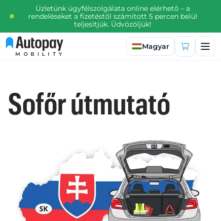
Üzletünk ügyfélszolgálata online elérhető – a
rendeléseket a fizetéstől számított 5 percen belül
teljesítjük. Üdvözöljük!
Válasszon nyelvet
Magyar
MOBILITY
Sofőr útmutató