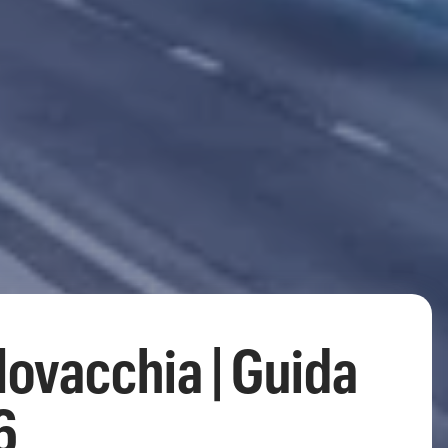
lovacchia | Guida
6