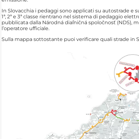
In Slovacchia i pedaggi sono applicati su autostrade e sup
1ª, 2ª e 3ª classe rientrano nel sistema di pedaggio elett
pubblicata dalla Národná diaľničná spoločnosť (NDS), m
l’operatore ufficiale.
Sulla mappa sottostante puoi verificare quali strade in