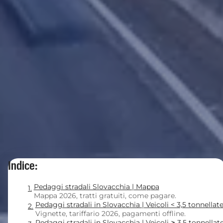
Indice:
Pedaggi stradali Slovacchia | Mappa
Mappa 2026, tratti gratuiti, come pagare.
Pedaggi stradali in Slovacchia | Veicoli < 3,5 tonnellat
Vignette, tariffario 2026, pagamenti offline.
Pedaggi stradali in Slovacchia | Veicoli ≥ 3,5 tonnellat