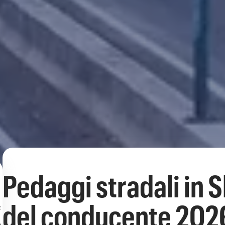
Pedaggi stradali in S
e
del conducente 202
e