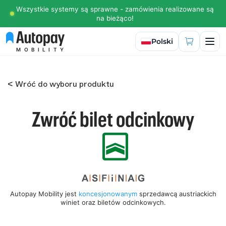
Wszystkie systemy są sprawne - zamówienia realizowane są
na bieżąco!
Wybierz język
Polski
MOBILITY
< Wróć do wyboru produktu
Zwróć bilet odcinkowy
Autopay Mobility jest
koncesjonowanym
sprzedawcą austriackich
winiet oraz biletów odcinkowych.