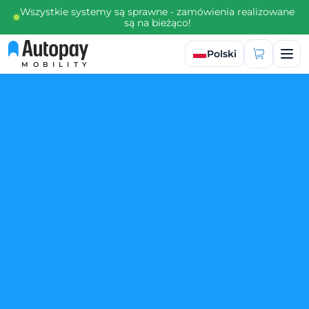
Wszystkie systemy są sprawne - zamówienia realizowane
są na bieżąco!
Wybierz język
Polski
MOBILITY