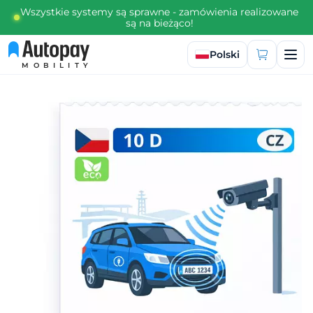
Wszystkie systemy są sprawne - zamówienia realizowane
są na bieżąco!
Wybierz język
Polski
MOBILITY