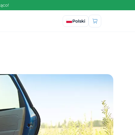
żąco!
Wybierz język
Polski