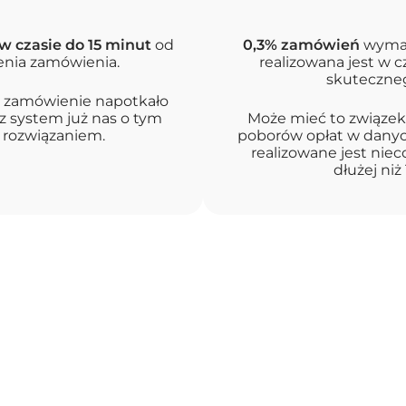
w czasie do 15 minut
od
0,3% zamówień
wymag
nia zamówienia.
realizowana jest w c
skuteczneg
je zamówienie napotkało
z system już nas o tym
Może mieć to związek
 rozwiązaniem.
poborów opłat w danyc
realizowane jest nieco
dłużej niż