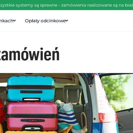
zystkie systemy są sprawne - zamówienia realizowane są na bie
amkach
Opłaty odcinkowe
 zamówień