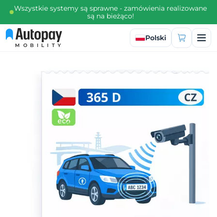
Wszystkie systemy są sprawne - zamówienia realizowane
są na bieżąco!
Wybierz język
Polski
MOBILITY