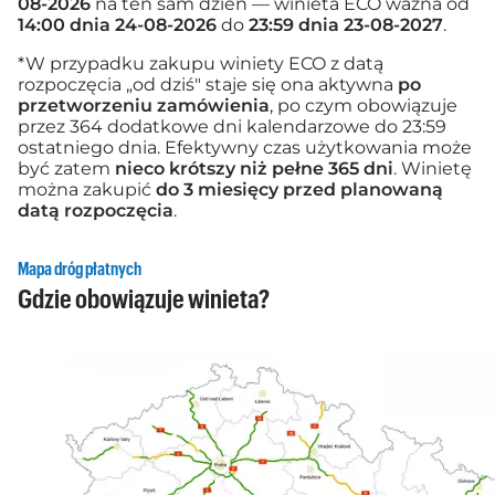
08-2026
na ten sam dzień — winieta ECO ważna od
14:00 dnia 24-08-2026
do
23:59 dnia 23-08-2027
.
*W przypadku zakupu winiety ECO z datą
rozpoczęcia „od dziś" staje się ona aktywna
po
przetworzeniu zamówienia
, po czym obowiązuje
przez 364 dodatkowe dni kalendarzowe do 23:59
ostatniego dnia. Efektywny czas użytkowania może
być zatem
nieco krótszy niż pełne 365 dni
. Winietę
można zakupić
do 3 miesięcy przed planowaną
datą rozpoczęcia
.
Mapa dróg płatnych
Gdzie obowiązuje winieta?