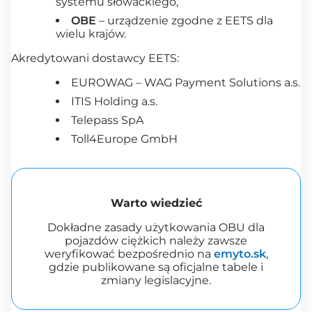
systemu słowackiego,
OBE
– urządzenie zgodne z EETS dla
wielu krajów.
Akredytowani dostawcy EETS:
EUROWAG – WAG Payment Solutions a.s.
ITIS Holding a.s.
Telepass SpA
Toll4Europe GmbH
Warto wiedzieć
Dokładne zasady użytkowania OBU dla
pojazdów ciężkich należy zawsze
weryfikować bezpośrednio na
emyto.sk
,
gdzie publikowane są oficjalne tabele i
zmiany legislacyjne.