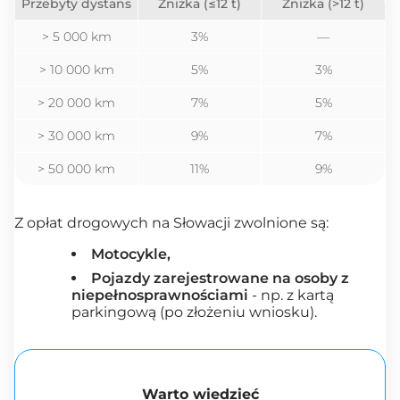
Przebyty dystans
Zniżka (≤12 t)
Zniżka (>12 t)
> 5 000 km
3%
—
> 10 000 km
5%
3%
> 20 000 km
7%
5%
> 30 000 km
9%
7%
> 50 000 km
11%
9%
Z opłat drogowych na Słowacji zwolnione są:
Motocykle,
Pojazdy zarejestrowane na osoby z
niepełnosprawnościami
- np. z kartą
parkingową (po złożeniu wniosku).
Warto wiedzieć