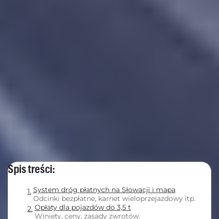
Spis treści:
System dróg płatnych na Słowacji i mapa
Odcinki bezpłatne, karnet wieloprzejazdowy itp.
Opłaty dla pojazdów do 3,5 t
Winiety, ceny, zasady zwrotów.