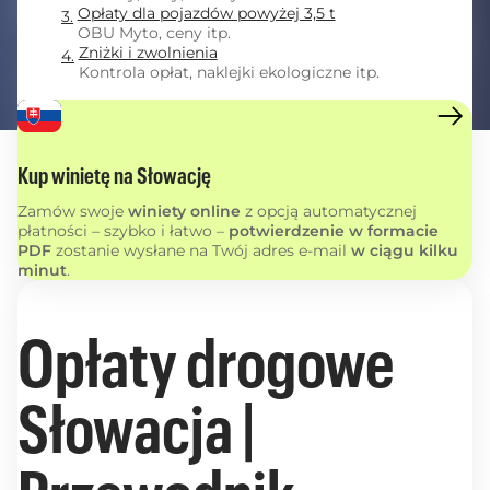
Opłaty dla pojazdów powyżej 3,5 t
OBU Myto, ceny itp.
Zniżki i zwolnienia
Kontrola opłat, naklejki ekologiczne itp.
Kup winietę na Słowację
Zamów swoje
winiety online
z opcją automatycznej
płatności – szybko i łatwo –
potwierdzenie w formacie
PDF
zostanie wysłane na Twój adres e-mail
w ciągu kilku
minut
.
Opłaty drogowe
Słowacja |