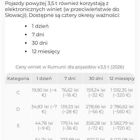
Pojazdy powyżej 3,5 t również korzystają z
elektronicznych winiet (w przeciwieństwie do
Słowacji). Dostępne są cztery okresy ważności:
1 dzień
7 dni
30 dni
12 miesięcy
Ceny winiet w Rumunii dla pojazdów ≥3,5 t (2026)
Kategoria
1 dzień
7 dni
30 dni
12 miesięcy
19,90 lei (~4
76,62 lei
159,24 lei
1 592,35 lei
C
€)
(~16 €)
(~32 €)
(~320 €)
34,83 lei (~7
139,33 lei
278,66 lei
2 786,62 lei
D
€)
(~28 €)
(~56 €)
(~560 €)
44,78 lei
179,14 lei
358,28 lei
3 582,79 lei
E
(~9 €)
(~36 €)
(~72 €)
(~720 €)
54,74 lei
273,69 lei
602,11 lei
6 021,08 lei