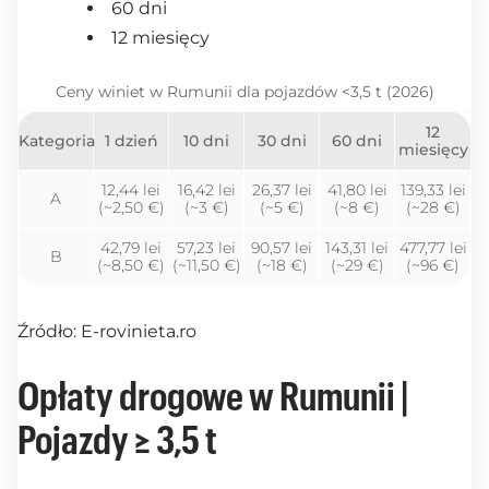
60 dni
12 miesięcy
Ceny winiet w Rumunii dla pojazdów <3,5 t (2026)
12
Kategoria
1 dzień
10 dni
30 dni
60 dni
miesięcy
12,44 lei
16,42 lei
26,37 lei
41,80 lei
139,33 lei
A
(~2,50 €)
(~3 €)
(~5 €)
(~8 €)
(~28 €)
42,79 lei
57,23 lei
90,57 lei
143,31 lei
477,77 lei
B
(~8,50 €)
(~11,50 €)
(~18 €)
(~29 €)
(~96 €)
Źródło: E-rovinieta.ro
Opłaty drogowe w Rumunii |
Pojazdy ≥ 3,5 t