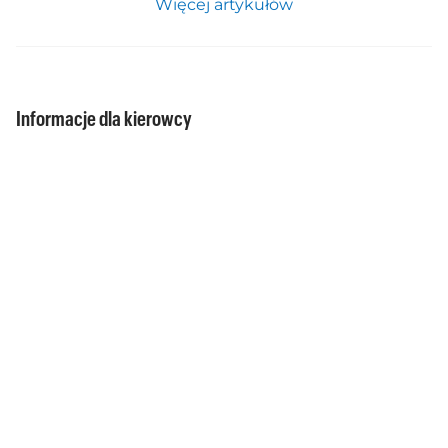
Więcej artykułów
Informacje dla kierowcy
Opłaty drogowe w Europie
Wiedza i porady
Zakup winiet
Składanie zamówień
Metody płatności
Edycja zakupionych produktów
Edytuj cyfrową winietę dla Austrii
Edytuj cyfrową opłatę odcinkową dla Austrii