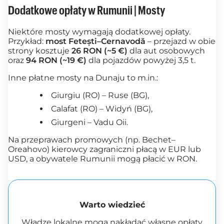
Dodatkowe opłaty w Rumunii | Mosty
Niektóre mosty wymagają dodatkowej opłaty.
Przykład:
most Fetești–Cernavodă
– przejazd w obie
strony kosztuje
26 RON (~5 €)
dla aut osobowych
oraz
94 RON (~19 €)
dla pojazdów powyżej 3,5 t.
Inne płatne mosty na Dunaju to m.in.:
Giurgiu (RO) – Ruse (BG),
Calafat (RO) – Widyń (BG),
Giurgeni – Vadu Oii.
Na przeprawach promowych (np. Bechet–
Oreahovo) kierowcy zagraniczni płacą w EUR lub
USD, a obywatele Rumunii mogą płacić w RON.
Warto wiedzieć
Władze lokalne mogą nakładać własne opłaty