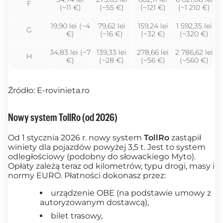
F
(~11 €)
(~55 €)
(~121 €)
(~1 210 €)
19,90 lei (~4
79,62 lei
159,24 lei
1 592,35 lei
G
€)
(~16 €)
(~32 €)
(~320 €)
34,83 lei (~7
139,33 lei
278,66 lei
2 786,62 lei
H
€)
(~28 €)
(~56 €)
(~560 €)
Źródło: E-rovinieta.ro
Nowy system TollRo (od 2026)
Od 1 stycznia 2026 r. nowy system
TollRo
zastąpił
winiety dla pojazdów powyżej 3,5 t. Jest to system
odległościowy (podobny do słowackiego Myto).
Opłaty zależą teraz od kilometrów, typu drogi, masy i
normy EURO. Płatności dokonasz przez:
urządzenie OBE (na podstawie umowy z
autoryzowanym dostawcą),
bilet trasowy,